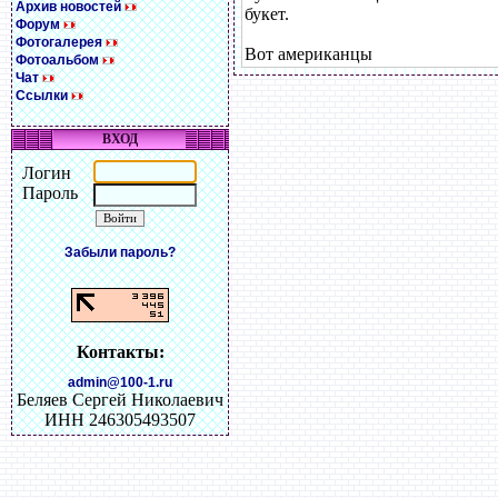
Архив новостей
букет.
Форум
Фотогалерея
Вот американцы
Фотоальбом
Чат
Ссылки
ВХОД
Логин
Пароль
Забыли пароль?
Контакты:
admin@100-1.ru
Беляев Сергей Николаевич
ИНН 246305493507