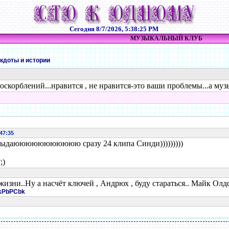
Сегодня
8/7/2026, 5:38:25 PM
МУЗЫКАЛЬНЫЙ КЛУБ
екдоты и истории
з оскорблений...нравится , не нравится-это ваши проблемы...а му
:47:35
юююююююююю сразу 24 клипа Синди)))))))))
;)
 жизни..Ну а насчёт ключей , Андрюх , буду стараться.. Майк Олд
LkPbPCbk