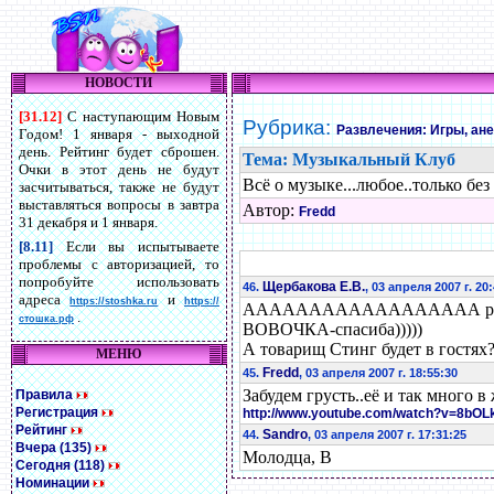
НОВОСТИ
[31.12]
С наступающим Новым
Рубрика:
Развлечения: Игры, ан
Годом! 1 января - выходной
день. Рейтинг будет сброшен.
Тема: Музыкальный Клуб
Очки в этот день не будут
Всё о музыке...любое..только бе
засчитываться, также не будут
выставляться вопросы в завтра
Автор:
Fredd
31 декабря и 1 января.
[8.11]
Если вы испытываете
проблемы с авторизацией, то
попробуйте использовать
Щербакова Е.В.
46.
, 03 апреля 2007 г. 20
адреса
и
https://stoshka.ru
https://
АААААААААААААААААА рыдаю
.
стошка.рф
ВОВОЧКА-спасиба)))))
А товарищ Стинг будет в гостях?
МЕНЮ
Fredd
45.
, 03 апреля 2007 г. 18:55:30
Забудем грусть..её и так много в
Правила
Регистрация
http://www.youtube.com/watch?v=8bO
Рейтинг
Sandro
44.
, 03 апреля 2007 г. 17:31:25
Вчера (135)
Молодца, В
Сегодня (118)
Номинации