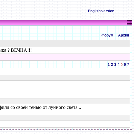
English version
Форум
Архив
зыка ? ВЕЧНА!!!
1
2
3
4
5
6
7
филд со своей тенью от лунного света ..