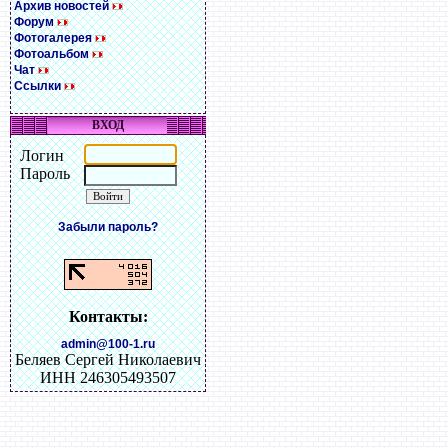
Архив новостей
Форум
Фотогалерея
Фотоальбом
Чат
Ссылки
ВХОД
Логин
Пароль
Забыли пароль?
Контакты:
admin@100-1.ru
Беляев Сергей Николаевич
ИНН 246305493507