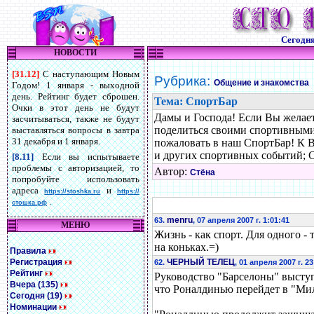
Сегодн
НОВОСТИ
[31.12]
С наступающим Новым
Рубрика:
Общение и знакомства
Годом! 1 января - выходной
день. Рейтинг будет сброшен.
Тема: СпортБар
Очки в этот день не будут
Дамы и Господа! Если Вы желает
засчитываться, также не будут
поделиться своими спортивными 
выставляться вопросы в завтра
31 декабря и 1 января.
пожаловать в наш СпортБар! К 
и других спортивных событий; 
[8.11]
Если вы испытываете
проблемы с авторизацией, то
Автор:
Стёна
попробуйте использовать
адреса
и
https://stoshka.ru
https://
.
стошка.рф
menru
63.
, 07 апреля 2007 г. 1:01:41
МЕНЮ
Жизнь - как спорт. Для одного -
на коньках.=)
Правила
Регистрация
ЧЕРНЫЙ ТЕЛЕЦ
62.
, 01 апреля 2007 г. 2
Рейтинг
Руководство "Барселоны" высту
Вчера (135)
что Роналдинью перейдет в "Ми
Сегодня (19)
Номинации