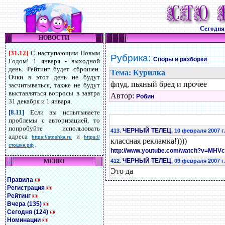
Сегодн
НОВОСТИ
[31.12]
С наступающим Новым
Рубрика:
Споры и разборки
Годом! 1 января - выходной
день. Рейтинг будет сброшен.
Тема: Курилка
Очки в этот день не будут
флуд, пьяный бред и прочее
засчитываться, также не будут
выставляться вопросы в завтра
Автор:
Робин
31 декабря и 1 января.
[8.11]
Если вы испытываете
проблемы с авторизацией, то
попробуйте использовать
ЧЕРНЫЙ ТЕЛЕЦ
413.
, 10 февраля 2007 г.
адреса
и
https://stoshka.ru
https://
классная рекламка!))))
.
стошка.рф
http://www.youtube.com/watch?v=M
ЧЕРНЫЙ ТЕЛЕЦ
МЕНЮ
412.
, 09 февраля 2007 г.
Это да
Правила
Регистрация
Рейтинг
Вчера (135)
Сегодня (124)
Номинации