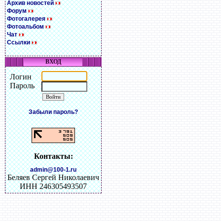
Архив новостей
Форум
Фотогалерея
Фотоальбом
Чат
Ссылки
ВХОД
Логин
Пароль
Забыли пароль?
Контакты:
admin@100-1.ru
Беляев Сергей Николаевич
ИНН 246305493507