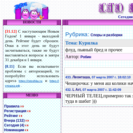
Сегодн
НОВОСТИ
[31.12]
С наступающим Новым
Рубрика:
Споры и разборки
Годом! 1 января - выходной
день. Рейтинг будет сброшен.
Тема: Курилка
Очки в этот день не будут
флуд, пьяный бред и прочее
засчитываться, также не будут
выставляться вопросы в завтра
Автор:
Робин
31 декабря и 1 января.
[8.11]
Если вы испытываете
проблемы с авторизацией, то
попробуйте использовать
Леонташа
433.
, 07 марта 2007 г. 18:02:10
адреса
и
https://stoshka.ru
https://
Чеширочка: у меня аш колики нач
.
стошка.рф
L Art
432.
, 07 марта 2007 г. 11:42:09
МЕНЮ
ЧЕРНЫЙ ТЕЛЕЦ,примерно так я еха
туда в шабат )))
Правила
Регистрация
Рейтинг
Вчера (132)
Сегодня (4)
Номинации