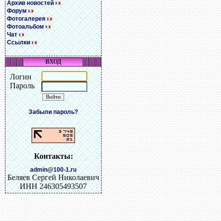
Архив новостей
Форум
Фотогалерея
Фотоальбом
Чат
Ссылки
ВХОД
Логин
Пароль
Забыли пароль?
Контакты:
admin@100-1.ru
Беляев Сергей Николаевич
ИНН 246305493507