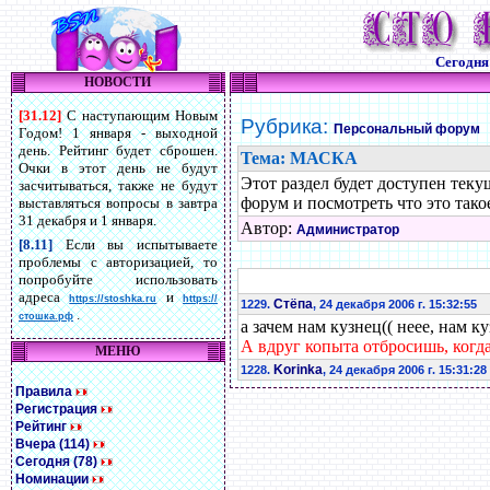
Сегодн
НОВОСТИ
[31.12]
С наступающим Новым
Рубрика:
Персональный форум
Годом! 1 января - выходной
день. Рейтинг будет сброшен.
Тема: МАСКА
Очки в этот день не будут
Этот раздел будет доступен теку
засчитываться, также не будут
форум и посмотреть что это такое
выставляться вопросы в завтра
31 декабря и 1 января.
Автор:
Администратор
[8.11]
Если вы испытываете
проблемы с авторизацией, то
попробуйте использовать
адреса
и
https://stoshka.ru
https://
Стёпа
1229.
, 24 декабря 2006 г. 15:32:55
.
стошка.рф
а зачем нам кузнец(( неее, нам к
А вдруг копыта отбросишь, когда
МЕНЮ
Korinka
1228.
, 24 декабря 2006 г. 15:31:28
Правила
Регистрация
Рейтинг
Вчера (114)
Сегодня (78)
Номинации