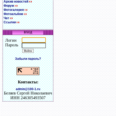
Архив новостей
Форум
Фотогалерея
Фотоальбом
Чат
Ссылки
ВХОД
Логин
Пароль
Забыли пароль?
Контакты:
admin@100-1.ru
Беляев Сергей Николаевич
ИНН 246305493507