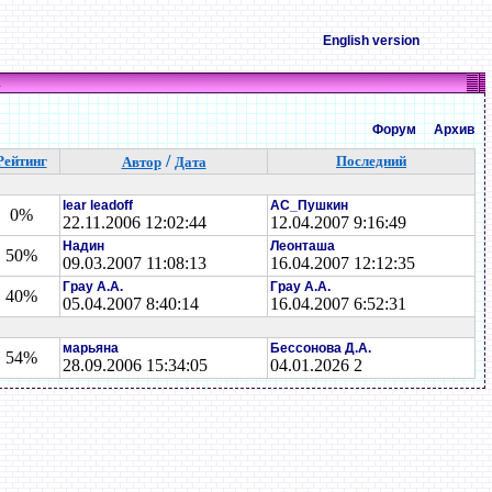
English version
А
Форум
Архив
/
Рейтинг
Последний
Автор
Дата
lear leadoff
AC_Пyшкин
0%
22.11.2006 12:02:44
12.04.2007 9:16:49
Надин
Леонташа
50%
09.03.2007 11:08:13
16.04.2007 12:12:35
Грау А.А.
Грау А.А.
40%
05.04.2007 8:40:14
16.04.2007 6:52:31
марьяна
Бессонова Д.А.
54%
28.09.2006 15:34:05
04.01.2026 2