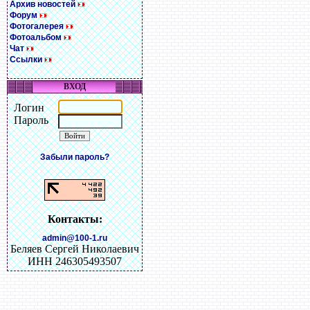
Архив новостей
Форум
Фотогалерея
Фотоальбом
Чат
Ссылки
ВХОД
Логин
Пароль
Забыли пароль?
Контакты:
admin@100-1.ru
Беляев Сергей Николаевич
ИНН 246305493507