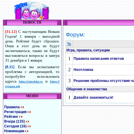
НОВОСТИ
[31.12]
С наступающим Новым
Форум:
Годом! 1 января - выходной
день. Рейтинг будет сброшен.
№
Очки в этот день не будут
Игра, правила, ситуации
засчитываться, также не будут
выставляться вопросы в завтра
1
Правила написания ответов
31 декабря и 1 января.
[8.11]
Если вы испытываете
2
Неотложка
проблемы с авторизацией, то
попробуйте использовать
3
Решение проблемы отсутствия ча
адреса
и
https://stoshka.ru
https://
.
стошка.рф
Общение и знакомства
МЕНЮ
1
Давайте знакомиться!
Правила
Регистрация
Рейтинг
Вчера (135)
Сегодня (16)
Номинации