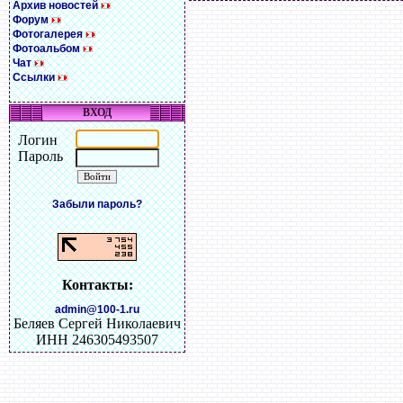
Архив новостей
Форум
Фотогалерея
Фотоальбом
Чат
Ссылки
ВХОД
Логин
Пароль
Забыли пароль?
Контакты:
admin@100-1.ru
Беляев Сергей Николаевич
ИНН 246305493507