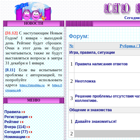
Сегодн
НОВОСТИ
[31.12]
С наступающим Новым
Форум:
Годом! 1 января - выходной
день. Рейтинг будет сброшен.
№
Рубрика / 
Очки в этот день не будут
Игра, правила, ситуации
засчитываться, также не будут
выставляться вопросы в завтра
31 декабря и 1 января.
1
Правила написания ответов
[8.11]
Если вы испытываете
проблемы с авторизацией, то
попробуйте использовать
2
Неотложка
адреса
и
https://stoshka.ru
https://
.
стошка.рф
Решение проблемы отсутствия чат
3
МЕНЮ
коллективе.
Общение и знакомства
Правила
Регистрация
1
Давайте знакомиться!
Рейтинг
Вчера (114)
Сегодня (77)
2
Номинации