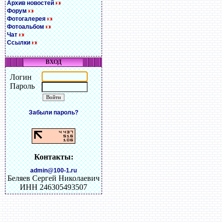
Архив новостей
Форум
Фотогалерея
Фотоальбом
Чат
Ссылки
ВХОД
Логин
Пароль
Забыли пароль?
Контакты:
admin@100-1.ru
Беляев Сергей Николаевич
ИНН 246305493507