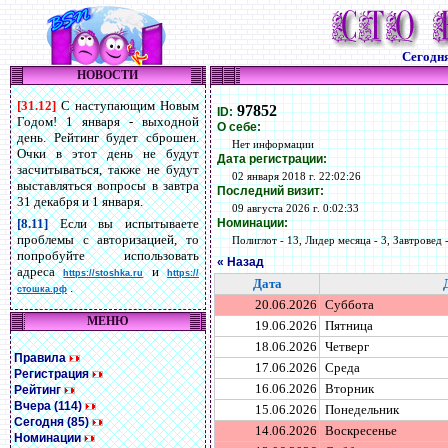
Сегодн
НОВОСТИ
[31.12]
С наступающим Новым
97852
ID:
Годом! 1 января - выходной
О себе:
день. Рейтинг будет сброшен.
Нет информации
Очки в этот день не будут
Дата регистрации:
засчитываться, также не будут
02 января 2018 г. 22:02:26
выставляться вопросы в завтра
Последний визит:
31 декабря и 1 января.
09 августа 2026 г. 0:02:33
Номинации:
[8.11]
Если вы испытываете
проблемы с авторизацией, то
Полиглот - 13, Лидер месяца - 3, Завтровед -
попробуйте использовать
« Назад
адреса
и
https://stoshka.ru
https://
Дата
.
стошка.рф
20.06.2026
Суббота
МЕНЮ
19.06.2026
Пятница
18.06.2026
Четверг
Правила
17.06.2026
Среда
Регистрация
16.06.2026
Вторник
Рейтинг
Вчера (114)
15.06.2026
Понедельник
Сегодня (85)
14.06.2026
Воскресенье
Номинации