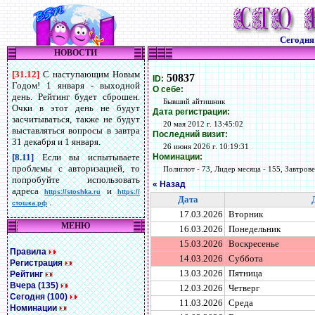
Сегодн
НОВОСТИ
[31.12]
С наступающим Новым
50837
ID:
Годом! 1 января - выходной
О себе:
день. Рейтинг будет сброшен.
Бывший айтишник
Очки в этот день не будут
Дата регистрации:
засчитываться, также не будут
20 мая 2012 г. 13:45:02
выставляться вопросы в завтра
Последний визит:
31 декабря и 1 января.
26 июня 2026 г. 10:19:31
Номинации:
[8.11]
Если вы испытываете
проблемы с авторизацией, то
Полиглот - 73, Лидер месяца - 155, Завтровед
попробуйте использовать
« Назад
адреса
и
https://stoshka.ru
https://
Дата
.
стошка.рф
17.03.2026
Вторник
МЕНЮ
16.03.2026
Понедельник
15.03.2026
Воскресенье
Правила
14.03.2026
Суббота
Регистрация
13.03.2026
Пятница
Рейтинг
Вчера (135)
12.03.2026
Четверг
Сегодня (100)
11.03.2026
Среда
Номинации