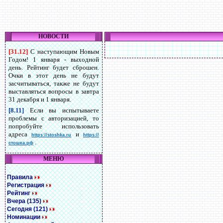
НОВОСТИ
[31.12]
С наступающим Новым
Годом! 1 января - выходной
день. Рейтинг будет сброшен.
Очки в этот день не будут
засчитываться, также не будут
выставляться вопросы в завтра
31 декабря и 1 января.
[8.11]
Если вы испытываете
проблемы с авторизацией, то
попробуйте использовать
адреса
и
https://stoshka.ru
https://
.
стошка.рф
МЕНЮ
Правила
Регистрация
Рейтинг
Вчера (135)
Сегодня (121)
Номинации