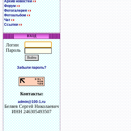
Архив новостей
Форум
Фотогалерея
Фотоальбом
Чат
Ссылки
ВХОД
Логин
Пароль
Забыли пароль?
Контакты:
admin@100-1.ru
Беляев Сергей Николаевич
ИНН 246305493507