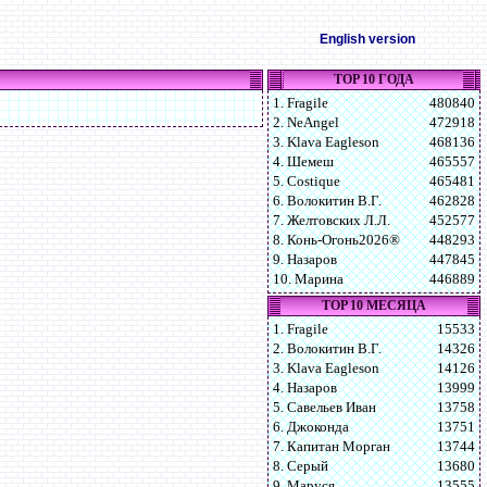
English version
TOP 10 ГОДА
1. Fragile
480840
2. NeAngel
472918
3. Klava Eagleson
468136
4. Шемеш
465557
5. Costique
465481
6. Волокитин В.Г.
462828
7. Желтовских Л.Л.
452577
8. Конь-Огонь2026®
448293
9. Назаров
447845
10. Марина
446889
TOP 10 МЕСЯЦА
1. Fragile
15533
2. Волокитин В.Г.
14326
3. Klava Eagleson
14126
4. Назаров
13999
5. Савельев Иван
13758
6. Джоконда
13751
7. Капитан Морган
13744
8. Серый
13680
9. Маруся
13555