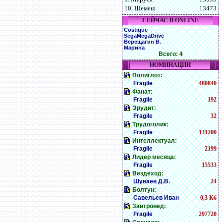
10. Шемеш
13473
СЕЙЧАС В ONLINE
Costique
SegaMegaDrive
Верещагин В.
Марина
Всего: 4
НОМИНАЦИИ
Полиглот:
Fragile
480840
Фанат:
Fragile
192
Эрудит:
Fragile
32
Трудоголик:
Fragile
131200
Интеллектуал:
Fragile
2199
Лидер месяца:
Fragile
15533
Вездеход:
Шуваев Д.В.
24
Болтун:
Савельев Иван
0,3 Кб
Завтровед:
Fragile
297720