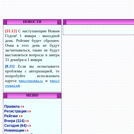
НОВОСТИ
[31.12]
С наступающим Новым
Годом! 1 января - выходной
день. Рейтинг будет сброшен.
Очки в этот день не будут
засчитываться, также не будут
выставляться вопросы в завтра
31 декабря и 1 января.
[8.11]
Если вы испытываете
проблемы с авторизацией, то
попробуйте использовать
адреса
и
https://stoshka.ru
https://
.
стошка.рф
МЕНЮ
Правила
Регистрация
Рейтинг
Вчера (114)
Сегодня (64)
Номинации