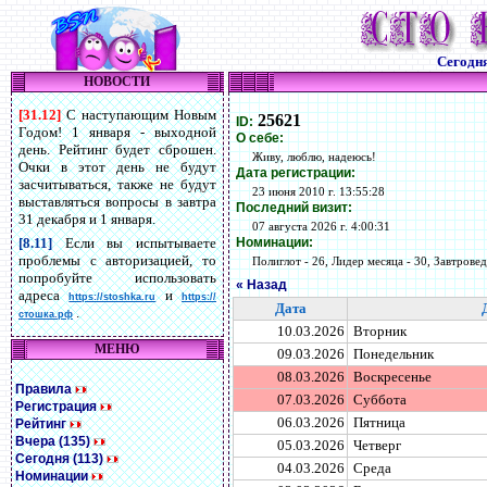
Сегодн
НОВОСТИ
[31.12]
С наступающим Новым
25621
ID:
Годом! 1 января - выходной
О себе:
день. Рейтинг будет сброшен.
Живу, люблю, надеюсь!
Очки в этот день не будут
Дата регистрации:
засчитываться, также не будут
23 июня 2010 г. 13:55:28
выставляться вопросы в завтра
Последний визит:
31 декабря и 1 января.
07 августа 2026 г. 4:00:31
Номинации:
[8.11]
Если вы испытываете
проблемы с авторизацией, то
Полиглот - 26, Лидер месяца - 30, Завтровед 
попробуйте использовать
« Назад
адреса
и
https://stoshka.ru
https://
Дата
.
стошка.рф
10.03.2026
Вторник
МЕНЮ
09.03.2026
Понедельник
08.03.2026
Воскресенье
Правила
07.03.2026
Суббота
Регистрация
06.03.2026
Пятница
Рейтинг
Вчера (135)
05.03.2026
Четверг
Сегодня (113)
04.03.2026
Среда
Номинации