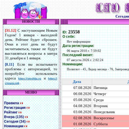
Сегодн
НОВОСТИ
[31.12]
С наступающим Новым
23558
ID:
Годом! 1 января - выходной
О себе:
день. Рейтинг будет сброшен.
Нет информации
Очки в этот день не будут
Дата регистрации:
засчитываться, также не будут
06 марта 2010 г. 7:59:02
выставляться вопросы в завтра
Последний визит:
31 декабря и 1 января.
07 августа 2026 г. 2:02:24
Номинации:
[8.11]
Если вы испытываете
проблемы с авторизацией, то
Полиглот - 45, Лидер месяца - 76, Завтровед 
попробуйте использовать
адреса
и
https://stoshka.ru
https://
Дата
.
стошка.рф
07.08.2026
Пятница
МЕНЮ
06.08.2026
Четверг
05.08.2026
Среда
Правила
04.08.2026
Вторник
Регистрация
03.08.2026
Понедельник
Рейтинг
Вчера (135)
02.08.2026
Воскресенье
Сегодня (34)
01.08.2026
Суббота
Номинации