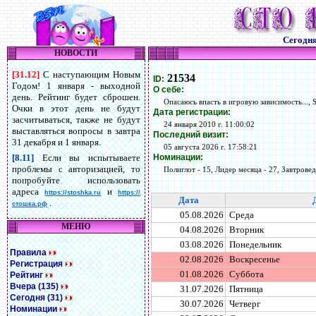
Сегодн
НОВОСТИ
[31.12]
С наступающим Новым
21534
ID:
Годом! 1 января - выходной
О себе:
день. Рейтинг будет сброшен.
Опасаюсь впасть в игровую зависимость..., 
Очки в этот день не будут
Дата регистрации:
засчитываться, также не будут
24 января 2010 г. 11:00:02
выставляться вопросы в завтра
Последний визит:
31 декабря и 1 января.
05 августа 2026 г. 17:58:21
Номинации:
[8.11]
Если вы испытываете
проблемы с авторизацией, то
Полиглот - 15, Лидер месяца - 27, Завтровед 
попробуйте использовать
адреса
и
https://stoshka.ru
https://
Дата
.
стошка.рф
05.08.2026
Среда
МЕНЮ
04.08.2026
Вторник
03.08.2026
Понедельник
Правила
02.08.2026
Воскресенье
Регистрация
01.08.2026
Суббота
Рейтинг
Вчера (135)
31.07.2026
Пятница
Сегодня (31)
30.07.2026
Четверг
Номинации