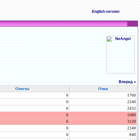
English version
Вперед »
Ответы
Очки
6
1760
6
2240
6
2432
6
1680
6
3120
6
2240
6
840