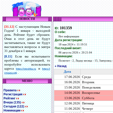
НОВОСТИ
[31.12]
С наступающим Новым
101359
ID:
Годом! 1 января - выходной
О себе:
день. Рейтинг будет сброшен.
Нет информации
Очки в этот день не будут
Дата регистрации:
засчитываться, также не будут
18 мая 2024 г. 11:19:51
выставляться вопросы в завтра
Последний визит:
31 декабря и 1 января.
06 августа 2026 г. 20:21:04
Номинации:
[8.11]
Если вы испытываете
проблемы с авторизацией, то
Полиглот - 2, Лидер месяца - 15, Завтровед -
попробуйте использовать
« Назад
адреса
и
https://stoshka.ru
https://
Дата
.
стошка.рф
17.06.2026
Среда
МЕНЮ
16.06.2026
Вторник
15.06.2026
Понедельник
Правила
14.06.2026
Воскресенье
Регистрация
13.06.2026
Суббота
Рейтинг
Вчера (135)
12.06.2026
Пятница
Сегодня (122)
11.06.2026
Четверг
Номинации