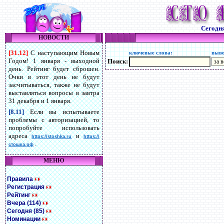
Сегодн
НОВОСТИ
[31.12]
С наступающим Новым
ключевые слова:
выве
Годом! 1 января - выходной
Поиск:
день. Рейтинг будет сброшен.
Очки в этот день не будут
засчитываться, также не будут
выставляться вопросы в завтра
31 декабря и 1 января.
[8.11]
Если вы испытываете
проблемы с авторизацией, то
попробуйте использовать
адреса
и
https://stoshka.ru
https://
.
стошка.рф
МЕНЮ
Правила
Регистрация
Рейтинг
Вчера (114)
Сегодня (85)
Номинации